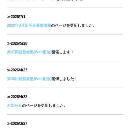
第46回経営者塾(Web配信)
開催しました！
≫2026/4/22
お知らせ
のページを更新しました。
≫2026/3/27
第46回経営者塾(Web配信)
開催します！
原田公認会計士・税理士事務所は
ＴＫＣ全国会会員です
ＴＫＣ全国会は、租税正義の実現をめざし関与先企業の永続的繁
栄に奉仕するわが国最大級の職業会計人集団です。