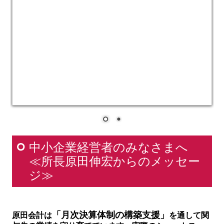
職員紹介
中小企業経営者のみなさまへ
料金について
≪所長原田伸宏からのメッセー
ジ≫
お知らせ
お問合せ
「月次決算体制の構築支援」
原田会計は
を通して関
セカンドオピニオンサービス
与先の業績を守り育てています。実際のショートス
トーリーをお読みください（↓下記の文字をクリッ
リンク集
ク！）
将来の不安を『未来の希望
』に変え
個人情報保護方針
た月次決算
～毎月の業績確認で、やるべきこと
が明確に～
原田会計はこのストーリーを実践し