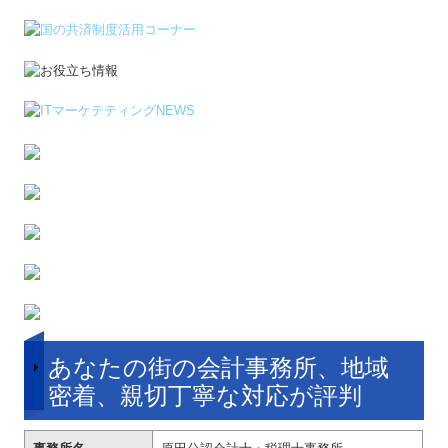
あなたの街の会計事務所、地域
密着、親切丁寧な対応が評判
事務所名
原田公認会計士・税理士事務所
所長名
原田 伸宏（登録番号第84546号）
所在地
〒302-0119
茨城県守谷市御所ケ丘３－１４
－１４
電話番号
０２９７－４８－９６８６
FAX番号
０２９７－４８－９７３５
適格請求書発行事
T6810659540380