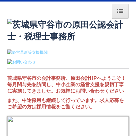
HOME
採用情報
経営者塾・ｾﾐﾅｰ案内
経営者のみなさまへ
茨城県守谷市の会計事務所、原田会計HPへようこそ！
交通案内
毎月関与先を訪問し、中小企業の経営支援を親切丁寧
に実施してきました。お気軽にお問い合わせください
業務案内
また、中途採用も継続して行っています。求人応募を
ご希望の方は採用情報をご覧ください。
事務所紹介
所長紹介