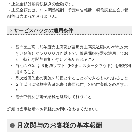
・上記金額は消費税抜きの金額です。
・上記金額には、年末調整報酬、予定申告報酬、税務調査立会い報
酬等は含まれておりません。
サービスパックの適用条件
基準売上高（前年度売上高及び当期売上高見込額のいずれか大
きい金額）が５０００万円以下で、簡易課税を選択適用してお
り、特別な関与負担がないと認められること
自社のPCにより財務ソフト（FXまいスタークラウド）を継続利
用すること
月次巡回監査の実施を前提とすることができるものであること
２年以内に決算申告確認書（書面添付）の添付実践をめざすこ
と
電子申告及び電子納税を継続して行うこと
詳細は当事務所へお気軽にお問い合わせください。
月次関与のお客様の基本報酬