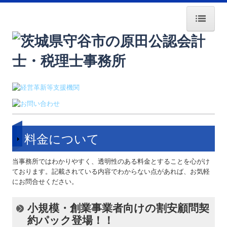
HOME
採用情報
経営者塾・ｾﾐﾅｰ案内
経営者のみなさまへ
料金について
交通案内
当事務所ではわかりやすく、透明性のある料金とすることを心がけ
業務案内
ております。記載されている内容でわからない点があれば、お気軽
にお問合せください。
事務所紹介
小規模・創業事業者向けの割安顧問契
所長紹介
約パック登場！！