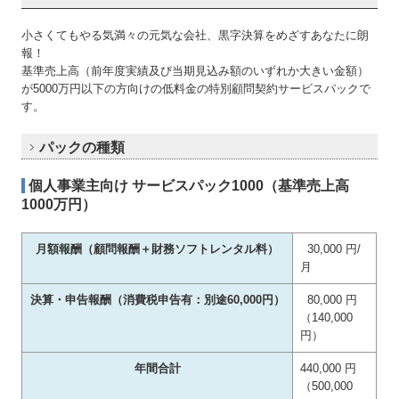
職員紹介
小さくてもやる気満々の元気な会社、黒字決算をめざすあなたに朗
料金について
報！
基準売上高（前年度実績及び当期見込み額のいずれか大きい金額）
お知らせ
が5000万円以下の方向けの低料金の特別顧問契約サービスパックで
す。
お問合せ
パックの種類
セカンドオピニオンサービス
個人事業主向け サービスパック1000（基準売上高
1000万円）
リンク集
個人情報保護方針
月額報酬（顧問報酬＋財務ソフトレンタル料）
30,000 円/
月
決算・申告報酬（消費税申告有：別途60,000円）
80,000 円
（140,000
円）
年間合計
440,000 円
（500,000