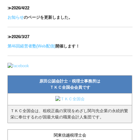
≫2026/4/22
お知らせ
のページを更新しました。
≫2026/3/27
第46回経営者塾(Web配信)
開催します！
原田公認会計士・税理士事務所は
ＴＫＣ全国会会員です
ＴＫＣ全国会は、租税正義の実現をめざし関与先企業の永続的繁
栄に奉仕するわが国最大級の職業会計人集団です。
関東信越税理士会