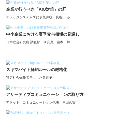
職員紹介
企業が行うべき「AIO対策」の肝
料金について
ナレッジシステムズ代表取締役 長谷川 渉
お知らせ
中小企業における夏季賞与相場の見通し
お問合せ
日本総合研究所 調査部 研究員 藤本一輝
セカンドオピニオンサービス
リンク集
スキマバイト解約ルールの厳格化
個人情報保護方針
特定社会保険労務士 尾鼻則史
アサーティブコミュニケーションの取り方
アドット・コミュニケーション代表 戸田久実