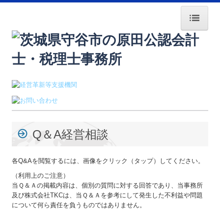
HOME
採用情報
経営者塾・ｾﾐﾅｰ案内
経営者のみなさまへ
Q＆A経営相談
交通案内
業務案内
各Q&Aを閲覧するには、画像をクリック（タップ）してください。
（利用上のご注意）
事務所紹介
当Ｑ＆Ａの掲載内容は、個別の質問に対する回答であり、当事務所
及び株式会社TKCは、当Ｑ＆Ａを参考にして発生した不利益や問題
所長紹介
について何ら責任を負うものではありません。