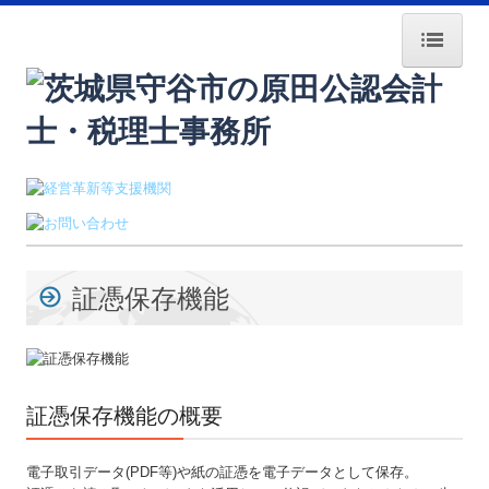
HOME
採用情報
経営者塾・ｾﾐﾅｰ案内
経営者のみなさまへ
証憑保存機能
交通案内
業務案内
事務所紹介
証憑保存機能の概要
所長紹介
電子取引データ(PDF等)や紙の証憑を電子データとして保存。