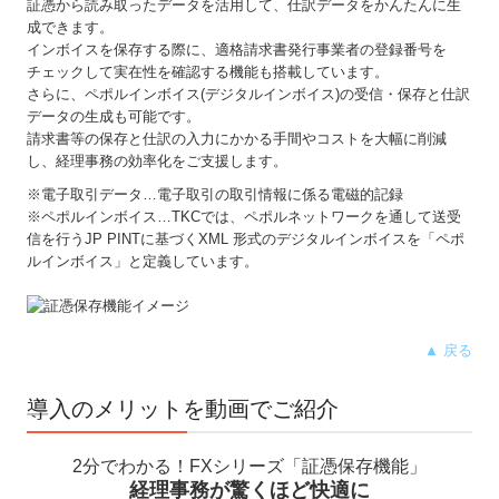
証憑から読み取ったデータを活用して、仕訳データをかんたんに生
職員紹介
成できます。
インボイスを保存する際に、適格請求書発行事業者の登録番号を
料金について
チェックして実在性を確認する機能も搭載しています。
さらに、ペポルインボイス(デジタルインボイス)の受信・保存と仕訳
お知らせ
データの生成も可能です。
請求書等の保存と仕訳の入力にかかる手間やコストを大幅に削減
お問合せ
し、経理事務の効率化をご支援します。
※電子取引データ…電子取引の取引情報に係る電磁的記録
セカンドオピニオンサービス
※ペポルインボイス…TKCでは、ペポルネットワークを通して送受
信を行うJP PINTに基づくXML 形式のデジタルインボイスを「ペポ
リンク集
ルインボイス」と定義しています。
個人情報保護方針
▲ 戻る
導入のメリットを動画でご紹介
2分でわかる！FXシリーズ「証憑保存機能」
経理事務が驚くほど快適に