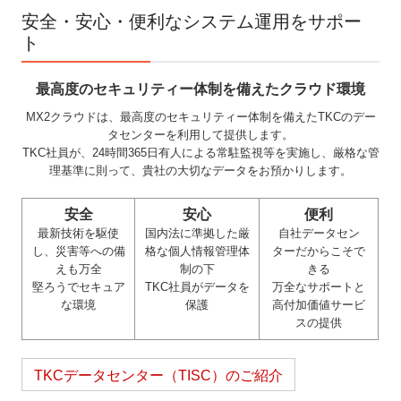
安全・安心・便利なシステム運用をサポー
ト
最高度のセキュリティー体制を備えたクラウド環境
MX2クラウドは、最高度のセキュリティー体制を備えたTKCのデー
タセンターを利用して提供します。
TKC社員が、24時間365日有人による常駐監視等を実施し、厳格な管
理基準に則って、貴社の大切なデータをお預かりします。
安全
安心
便利
最新技術を駆使
国内法に準拠した厳
自社データセン
し、災害等への備
格な個人情報管理体
ターだからこそで
えも万全
制の下
きる
堅ろうでセキュア
TKC社員がデータを
万全なサポートと
な環境
保護
高付加価値サービ
スの提供
TKCデータセンター（TISC）のご紹介