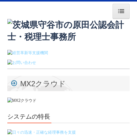
HOME
採用情報
経営者塾・ｾﾐﾅｰ案内
経営者のみなさまへ
MX2クラウド
交通案内
業務案内
事務所紹介
システムの特長
所長紹介